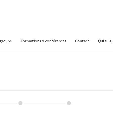
 groupe
Formations & conférences
Contact
Qui suis-
de groupe
Contact Form
Elementor #1371
Formations & conféren
e Appointments Booking
Time Slots Booking