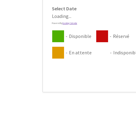
Select Date
Loading...
Powered by
Booking Calendar
-
Disponible
-
Réservé
-
En attente
-
Indisponib