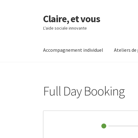
Claire, et vous
L'aide sociale innovante
Accompagnement individuel
Ateliers de
Accueil
accompagnement individuel
ateliers 
Full Day Booking
Full Day Booking
L’association
Qui suis-je
Tim