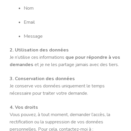
Full Day Booking
Nom
L’association
Email
Message
Qui suis-je
2. Utilisation des données
Time Appointments Booking
Je n’utilise ces informations
que pour répondre à vos
demandes
et je ne les partage jamais avec des tiers.
Time Slots Booking
3. Conservation des données
Je conserve vos données uniquement le temps
nécessaire pour traiter votre demande.
4. Vos droits
Vous pouvez, à tout moment, demander l’accès, la
rectification ou la suppression de vos données
personnelles. Pour cela, contactez-moi à :