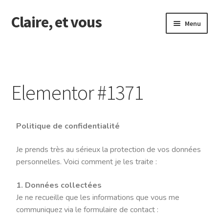
Claire, et vous
Menu
Accueil
accompagnement individuel
Elementor #1371
ateliers de groupe
Contact Form
Politique de confidentialité
Je prends très au sérieux la protection de vos données
Elementor #1371
personnelles. Voici comment je les traite :
Formations & conférences
1. Données collectées
Je ne recueille que les informations que vous me
Formulaire de réservation
communiquez via le formulaire de contact :